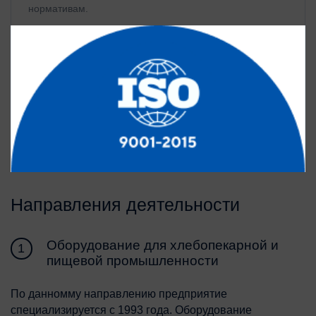
нормативам.
Направления деятельности
Оборудование для хлебопекарной и
1
пищевой промышленности
По данномму направлению предприятие
специализируется с 1993 года. Оборудование