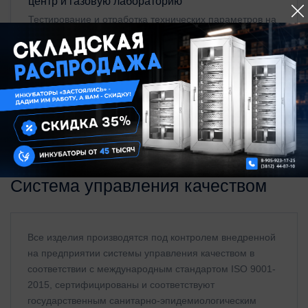
центр и газовую лабораторию
Тестирование и отработка технических параметров на
стадии производства опытных образцов для выхода на
рынок с надежным товаром, отвечающим всем
требованиям нормативных документов,
предъявляемым к изделиям
ПОДРОБНЕЕ
Система управления качеством
Все изделия производятся под контролем внедренной
на предприятии системы управления качеством в
соответствии с международным стандартом ISO 9001-
2015, сертифицированы и соответствуют
государственным санитарно-эпидемиологическим