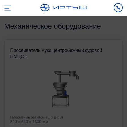
Механическое оборудование
Просеиватель муки центробежный судовой
ПМЦС-1
Габаритные размеры (Ш х Д х В)
820 x 640 x 1600 мм