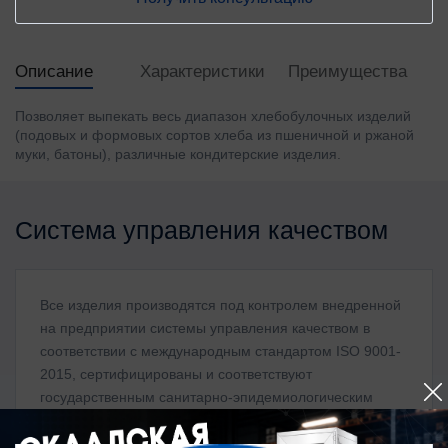
Описание
Характеристики
Преимущества
Позволяет выпекать весь диапазон хлебобулочных изделий
(подовых и формовых сортов хлеба из пшеничной и ржаной
муки, батоны), различные кондитерские изделия.
Система управления качеством
Все изделия производятся под контролем внедренной
на предприятии системы управления качеством в
соответствии с международным стандартом ISO 9001-
2015, сертифицированы и соответствуют
государственным санитарно-эпидемиологическим
нормативам.