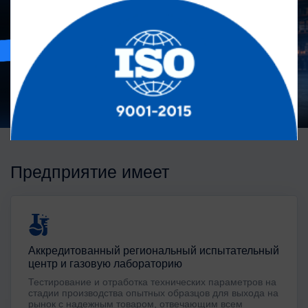
Предприятие имеет
Аккредитованный региональный испытательный
центр и газовую лабораторию
Тестирование и отработка технических параметров на
стадии производства опытных образцов для выхода на
рынок с надежным товаром, отвечающим всем