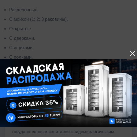
Разделочные.
С мойкой (1; 2; 3 раковины).
Открытые.
С дверками.
С ящиками.
С полками.
Система управления качеством
Все изделия производятся под контролем внедренной
на предприятии системы управления качеством в
соответствии с международным стандартом ISO 9001-
2015, сертифицированы и соответствуют
государственным санитарно-эпидемиологическим