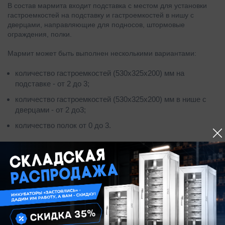
В состав мармита входит подставка с местом для установки
гастроемкостей на подставку и гастроемкостей в нишу с
дверцами, направляющие для подносов, штормовые
ограждения, полки.
Мармит может быть выполнен несколькими вариантами:
количество гастроемкостей (530х325х200) мм на
подставке - от 2 до 3;
количество гастроемкостей (530х325х200) мм в нише с
дверцами - от 2 до3;
количество полок от 0 до 3.
Замки, установленные на дверцах ниши, исключают
возможность выпадения гастроемкостей из ниши при наклонах
мармита на угол до 45º.
Система управления качеством