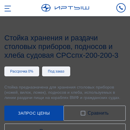
Стойка хранения и раздачи
столовых приборов, подносов и
хлеба судовая СРСспх-200-200-3
Рассрочка 0%
Под заказ
Стойка предназначена для хранения столовых приборов
(ножей, вилок, ложек), подносов и хлеба, используемых в
линии раздачи пищи на кораблях ВМФ и гражданских судах.
Сравнить
ЗАПРОС ЦЕНЫ