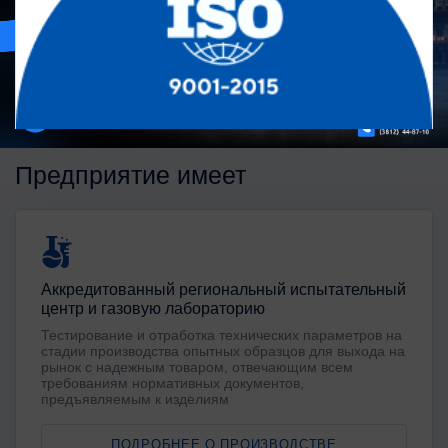
Предприятие имеет
Аккредитованный региональный испытательный
центр и газовую лабораторию
Тестирование и отработка технических параметров на
стадии производства опытных образцов для выхода на
рынок с надежным товаром, отвечающим всем
требованиям нормативных документов,
предъявляемым к изделиям
ПОДРОБНЕЕ О ПРОИЗВОДСТВЕ