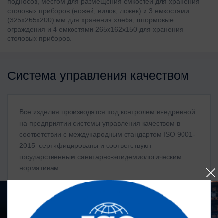
подносов, местом для размещения емкостей для хранения
столовых приборов (ножей, вилок, ложек) и 3 емкостями
(325x265x200) мм для хранения хлеба, штормовые
ограждения и 4 емкостями 265x162x150 для хранения
столовых приборов.
Система управления качеством
Все изделия производятся под контролем внедренной
на предприятии системы управления качеством в
соответствии с международным стандартом ISO 9001-
2015, сертифицированы и соответствуют
государственным санитарно-эпидемиологическим
нормативам.